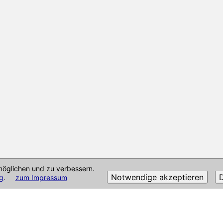
öglichen und zu verbessern.
Notwendige akzeptieren
D
g
.
zum Impressum